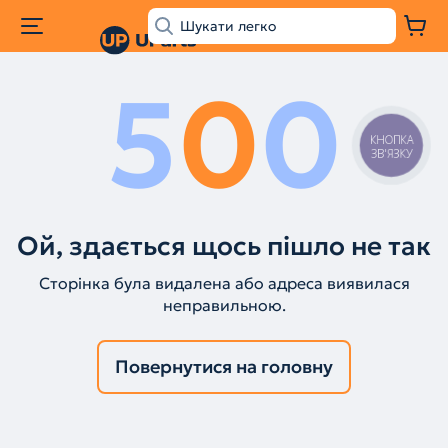
5
0
0
КНОПКА
ЗВ'ЯЗКУ
Ой, здається щось пішло не так
Сторінка була видалена або адреса виявилася
неправильною.
Повернутися на головну