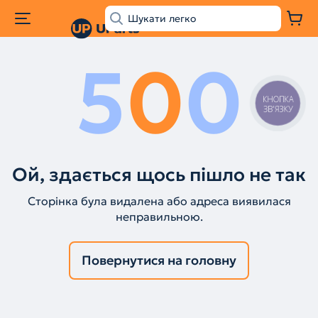
5
0
0
КНОПКА
ЗВ'ЯЗКУ
Ой, здається щось пішло не так
Сторінка була видалена або адреса виявилася
неправильною.
Повернутися на головну