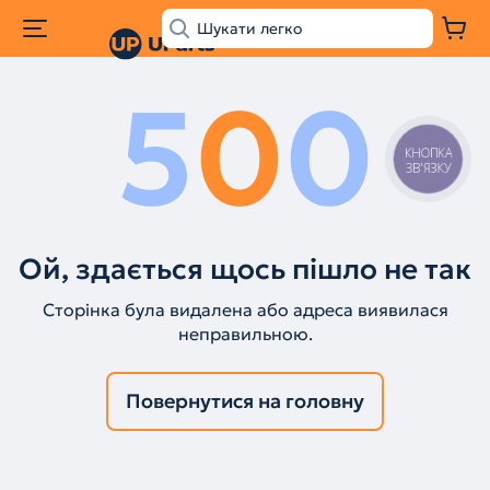
5
0
0
КНОПКА
ЗВ'ЯЗКУ
Ой, здається щось пішло не так
Сторінка була видалена або адреса виявилася
неправильною.
Повернутися на головну