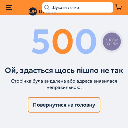
5
0
0
КНОПКА
ЗВ'ЯЗКУ
Ой, здається щось пішло не так
Сторінка була видалена або адреса виявилася
неправильною.
Повернутися на головну