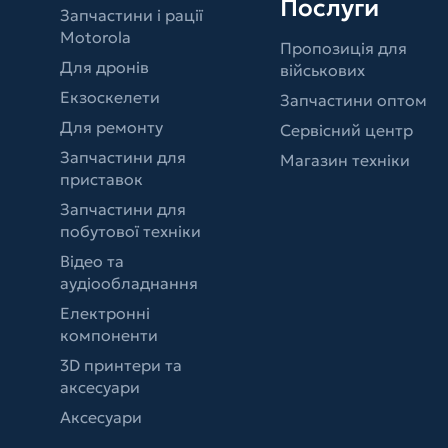
Послуги
Запчастини і рації
Motorola
Пропозиція для
Для дронів
військових
Екзоскелети
Запчастини оптом
Для ремонту
Сервісний центр
Запчастини для
Магазин техніки
приставок
Запчастини для
побутової техніки
Відео та
аудіообладнання
Електронні
компоненти
3D принтери та
аксесуари
Аксесуари