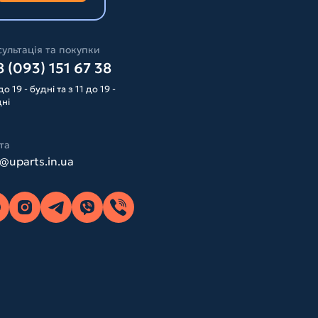
ультація та покупки
 (093) 151 67 38
до 19 - будні та з 11 до 19 -
дні
та
o@uparts.in.ua