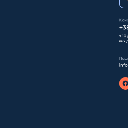
Конс
+38
з 10 
вихі
Пош
inf