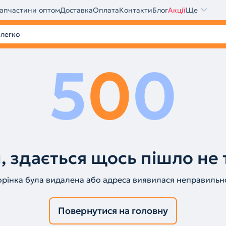
апчастини оптом
Доставка
Оплата
Контакти
Блог
Акції
Ще
5
0
0
, здається щось пішло не 
орінка була видалена або адреса виявилася неправильн
Повернутися на головну