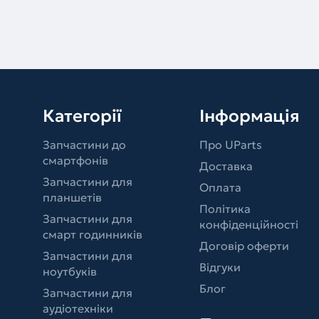
Категорії
Інформація
Запчастини до
Про UParts
смартфонів
Доставка
Запчастини для
Оплата
планшетів
Політика
Запчастини для
конфіденційності
смарт годинників
Договір оферти
Запчастини для
Відгуки
ноутбуків
Блог
Запчастини для
аудіотехніки