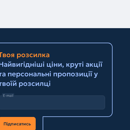
Твоя розсилка
Найвигідніші ціни, круті акції
та персональні пропозиції у
твоїй розсилці
E-mail
Підписатись