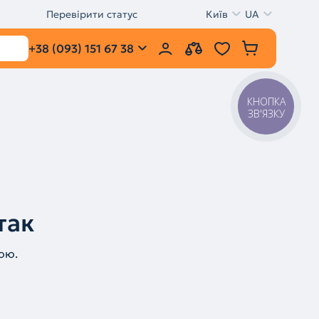
Перевірити статус
Київ
UA
+38 (093) 151 67 38
КНОПКА
ЗВ'ЯЗКУ
так
ою.