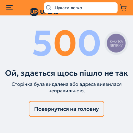
5
0
0
КНОПКА
ЗВ'ЯЗКУ
Ой, здається щось пішло не так
Сторінка була видалена або адреса виявилася
неправильною.
Повернутися на головну