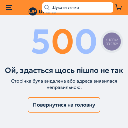
5
0
0
КНОПКА
ЗВ'ЯЗКУ
Ой, здається щось пішло не так
Сторінка була видалена або адреса виявилася
неправильною.
Повернутися на головну