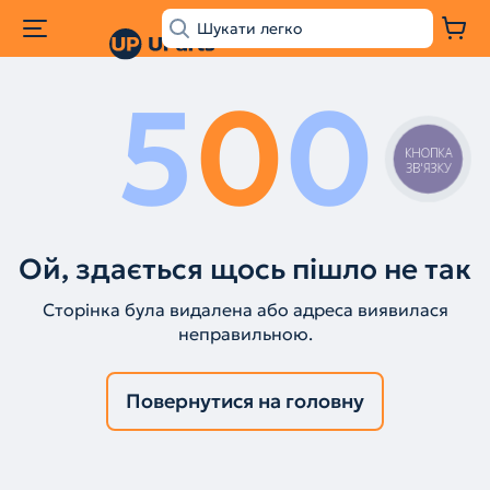
5
0
0
КНОПКА
ЗВ'ЯЗКУ
Ой, здається щось пішло не так
Сторінка була видалена або адреса виявилася
неправильною.
Повернутися на головну