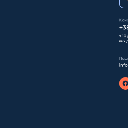
Конс
+38
з 10 
вихі
Пош
inf