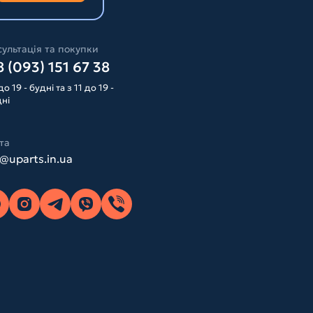
ультація та покупки
 (093) 151 67 38
до 19 - будні та з 11 до 19 -
дні
та
o@uparts.in.ua