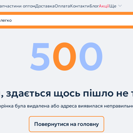
апчастини оптом
Доставка
Оплата
Контакти
Блог
Акції
Ще
5
0
0
, здається щось пішло не 
орінка була видалена або адреса виявилася неправильн
Повернутися на головну