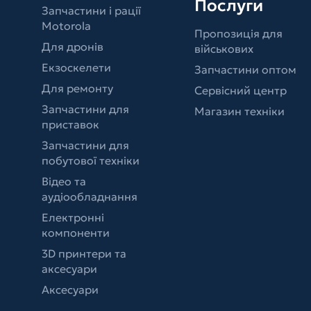
Послуги
Запчастини і рації
Motorola
Пропозиція для
Для дронів
військових
Екзоскелети
Запчастини оптом
Для ремонту
Сервісний центр
Запчастини для
Магазин техніки
приставок
Запчастини для
побутової техніки
Відео та
аудіообладнання
Електронні
компоненти
3D принтери та
аксесуари
Аксесуари