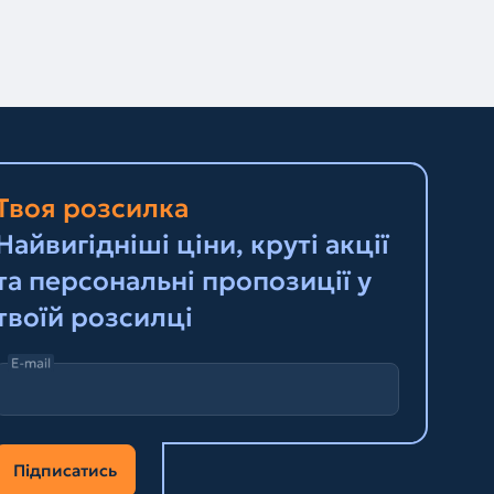
Твоя розсилка
Найвигідніші ціни, круті акції
та персональні пропозиції у
твоїй розсилці
E-mail
Підписатись