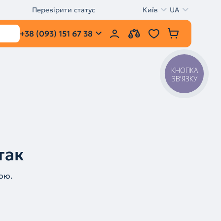
Перевірити статус
Київ
UA
+38 (093) 151 67 38
КНОПКА
ЗВ'ЯЗКУ
так
ою.