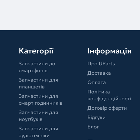
Категорії
Інформація
Запчастини до
Про UParts
смартфонів
Доставка
Запчастини для
Оплата
планшетів
Політика
Запчастини для
конфіденційності
смарт годинників
Договір оферти
Запчастини для
Відгуки
ноутбуків
Блог
Запчастини для
аудіотехніки