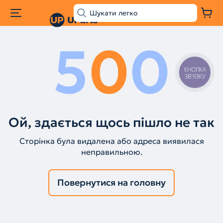
5
0
0
КНОПКА
ЗВ'ЯЗКУ
Ой, здається щось пішло не так
Сторінка була видалена або адреса виявилася
неправильною.
Повернутися на головну