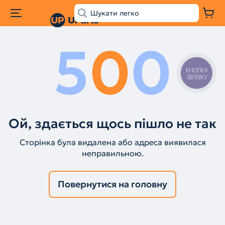
5
0
0
КНОПКА
ЗВ'ЯЗКУ
Ой, здається щось пішло не так
Сторінка була видалена або адреса виявилася
неправильною.
Повернутися на головну