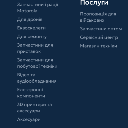
Послуги
Запчастини і рації
Motorola
Пропозиція для
Для дронів
військових
Екзоскелети
Запчастини оптом
Для ремонту
Сервісний центр
Запчастини для
Магазин техніки
приставок
Запчастини для
побутової техніки
Відео та
аудіообладнання
Електронні
компоненти
3D принтери та
аксесуари
Аксесуари