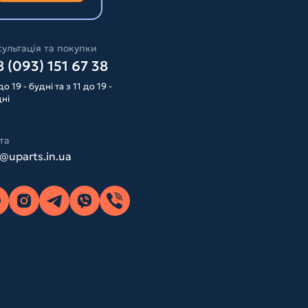
ультація та покупки
 (093) 151 67 38
до 19 - будні та з 11 до 19 -
дні
та
o@uparts.in.ua