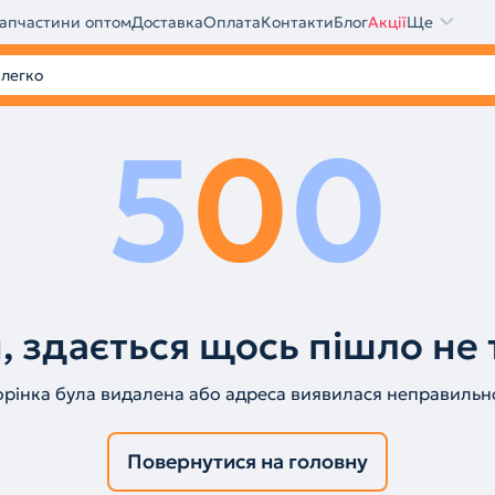
апчастини оптом
Доставка
Оплата
Контакти
Блог
Акції
Ще
5
0
0
, здається щось пішло не 
орінка була видалена або адреса виявилася неправильн
Повернутися на головну