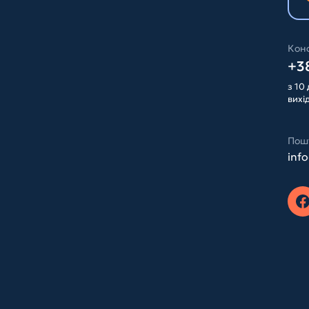
Конс
+38
з 10 
вихі
Пош
inf