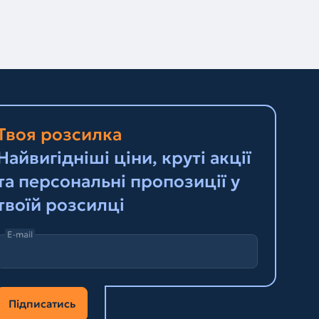
Твоя розсилка
Найвигідніші ціни, круті акції
та персональні пропозиції у
твоїй розсилці
E-mail
Підписатись