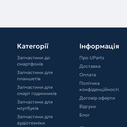
Категорії
Інформація
Запчастини до
Про UParts
смартфонів
Доставка
Запчастини для
Оплата
планшетів
Політика
Запчастини для
конфіденційності
смарт годинників
Договір оферти
Запчастини для
Відгуки
ноутбуків
Блог
Запчастини для
аудіотехніки