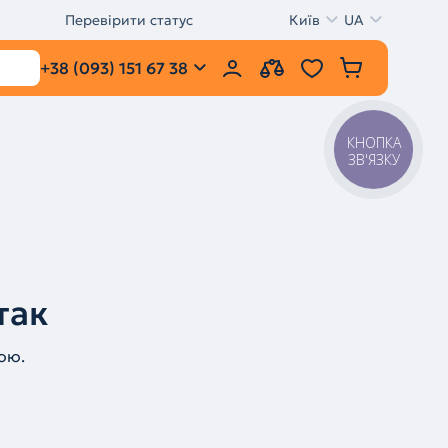
Перевірити статус
Київ
UA
+38 (093) 151 67 38
КНОПКА
ЗВ'ЯЗКУ
так
ою.