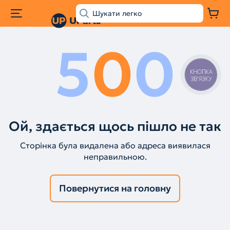
5
0
0
КНОПКА
ЗВ'ЯЗКУ
Ой, здається щось пішло не так
Сторінка була видалена або адреса виявилася
неправильною.
Повернутися на головну