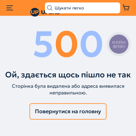
5
0
0
КНОПКА
ЗВ'ЯЗКУ
Ой, здається щось пішло не так
Сторінка була видалена або адреса виявилася
неправильною.
Повернутися на головну