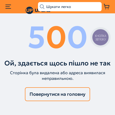
5
0
0
КНОПКА
ЗВ'ЯЗКУ
Ой, здається щось пішло не так
Сторінка була видалена або адреса виявилася
неправильною.
Повернутися на головну