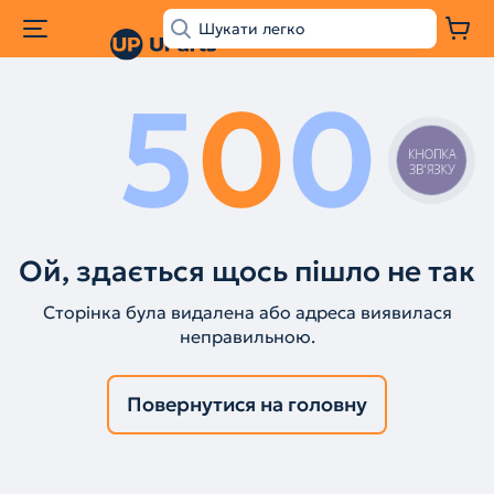
5
0
0
КНОПКА
ЗВ'ЯЗКУ
Ой, здається щось пішло не так
Сторінка була видалена або адреса виявилася
неправильною.
Повернутися на головну