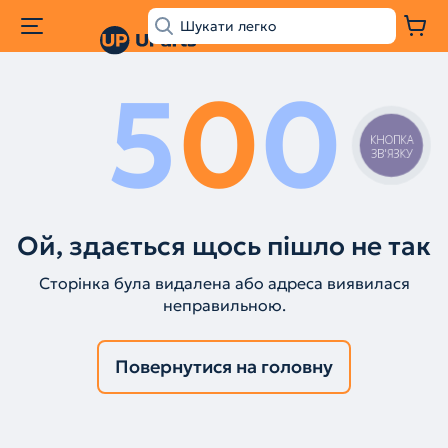
5
0
0
КНОПКА
ЗВ'ЯЗКУ
Ой, здається щось пішло не так
Сторінка була видалена або адреса виявилася
неправильною.
Повернутися на головну