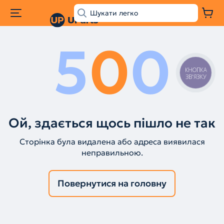
5
0
0
КНОПКА
ЗВ'ЯЗКУ
Ой, здається щось пішло не так
Сторінка була видалена або адреса виявилася
неправильною.
Повернутися на головну