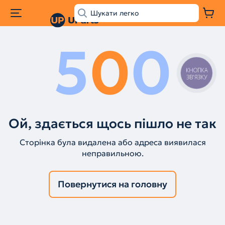
5
0
0
КНОПКА
ЗВ'ЯЗКУ
Ой, здається щось пішло не так
Сторінка була видалена або адреса виявилася
неправильною.
Повернутися на головну