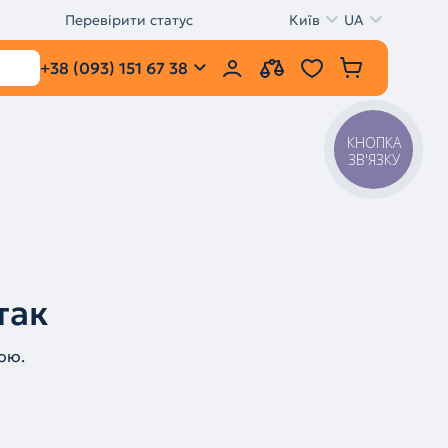
Перевірити статус
Київ
UA
+38 (093) 151 67 38
КНОПКА
ЗВ'ЯЗКУ
так
ою.