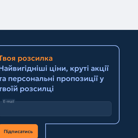
Твоя розсилка
Найвигідніші ціни, круті акції
та персональні пропозиції у
твоїй розсилці
E-mail
Підписатись