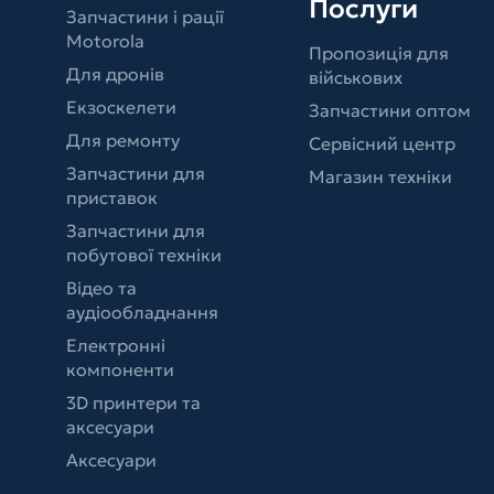
Послуги
Запчастини і рації
Motorola
Пропозиція для
Для дронів
військових
Екзоскелети
Запчастини оптом
Для ремонту
Сервісний центр
Запчастини для
Магазин техніки
приставок
Запчастини для
побутової техніки
Відео та
аудіообладнання
Електронні
компоненти
3D принтери та
аксесуари
Аксесуари