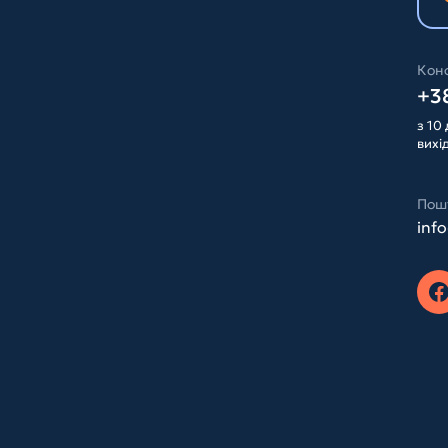
Конс
+38
з 10 
вихі
Пош
inf