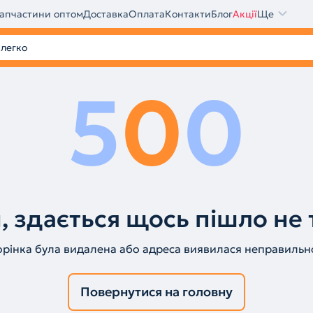
апчастини оптом
Доставка
Оплата
Контакти
Блог
Акції
Ще
5
0
0
, здається щось пішло не 
орінка була видалена або адреса виявилася неправильн
Повернутися на головну