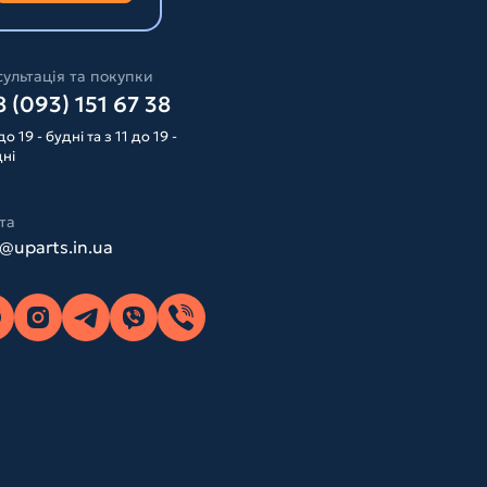
ультація та покупки
 (093) 151 67 38
до 19 - будні та з 11 до 19 -
дні
та
o@uparts.in.ua