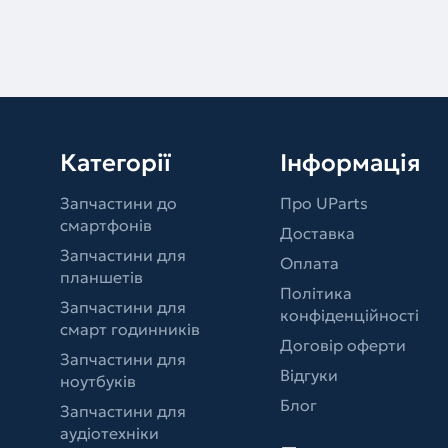
Категорії
Інформація
Запчастини до
Про UParts
смартфонів
Доставка
Запчастини для
Оплата
планшетів
Політика
Запчастини для
конфіденційності
смарт годинників
Договір оферти
Запчастини для
Відгуки
ноутбуків
Блог
Запчастини для
аудіотехніки