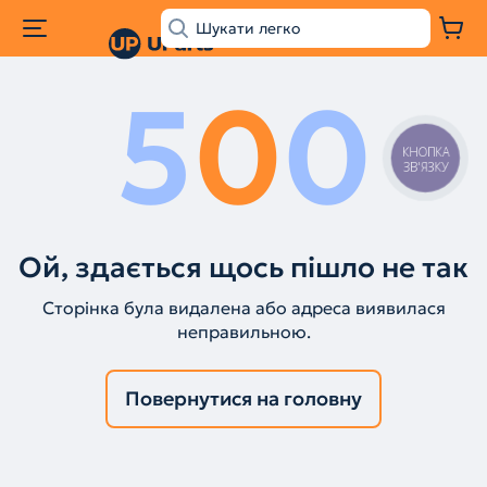
5
0
0
КНОПКА
ЗВ'ЯЗКУ
Ой, здається щось пішло не так
Сторінка була видалена або адреса виявилася
неправильною.
Повернутися на головну