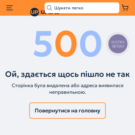
5
0
0
КНОПКА
ЗВ'ЯЗКУ
Ой, здається щось пішло не так
Сторінка була видалена або адреса виявилася
неправильною.
Повернутися на головну