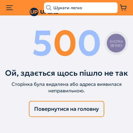
5
0
0
КНОПКА
ЗВ'ЯЗКУ
Ой, здається щось пішло не так
Сторінка була видалена або адреса виявилася
неправильною.
Повернутися на головну