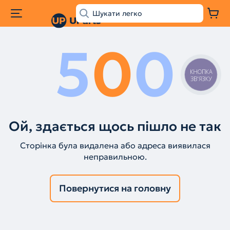
5
0
0
КНОПКА
ЗВ'ЯЗКУ
Ой, здається щось пішло не так
Сторінка була видалена або адреса виявилася
неправильною.
Повернутися на головну