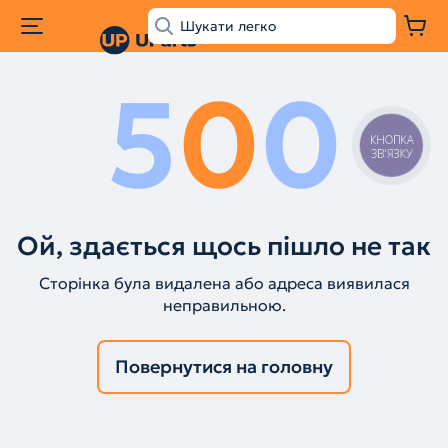
5
0
0
КНОПКА
ЗВ'ЯЗКУ
Ой, здається щось пішло не так
Сторінка була видалена або адреса виявилася
неправильною.
Повернутися на головну