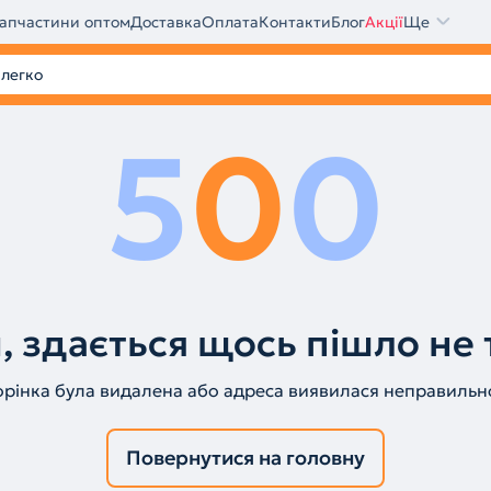
апчастини оптом
Доставка
Оплата
Контакти
Блог
Акції
Ще
5
0
0
, здається щось пішло не 
орінка була видалена або адреса виявилася неправильн
Повернутися на головну