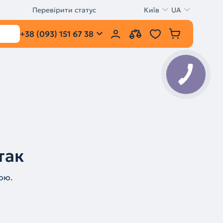
Перевірити статус
Київ
UA
+38 (093) 151 67 38
так
ою.