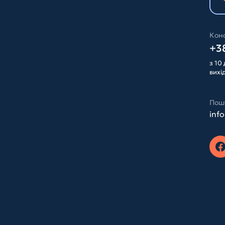
Конс
+38
з 10 
вихі
Пош
inf