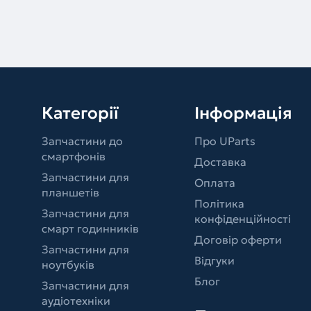
Категорії
Інформація
Запчастини до
Про UParts
смартфонів
Доставка
Запчастини для
Оплата
планшетів
Політика
Запчастини для
конфіденційності
смарт годинників
Договір оферти
Запчастини для
Відгуки
ноутбуків
Блог
Запчастини для
аудіотехніки