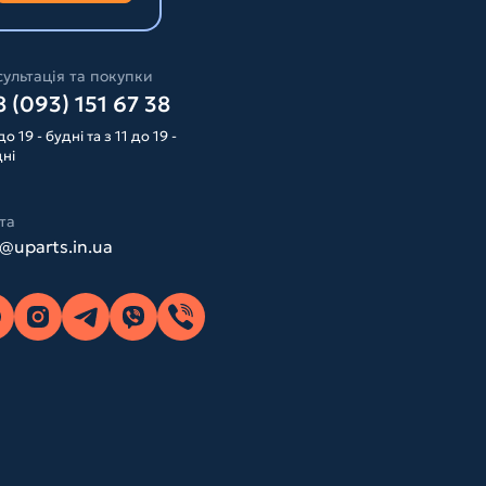
ультація та покупки
 (093) 151 67 38
до 19 - будні та з 11 до 19 -
дні
та
o@uparts.in.ua