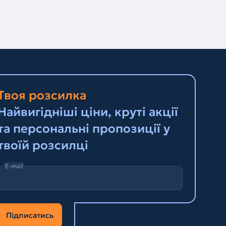
Твоя розсилка
Найвигідніші ціни, круті акції
та персональні пропозиції у
твоїй розсилці
E-mail
Підписатись