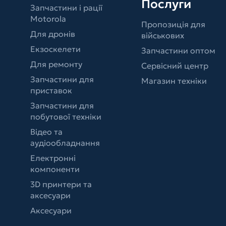
Послуги
Запчастини і рації
Motorola
Пропозиція для
Для дронів
військових
Екзоскелети
Запчастини оптом
Для ремонту
Сервісний центр
Запчастини для
Магазин техніки
приставок
Запчастини для
побутової техніки
Відео та
аудіообладнання
Електронні
компоненти
3D принтери та
аксесуари
Аксесуари