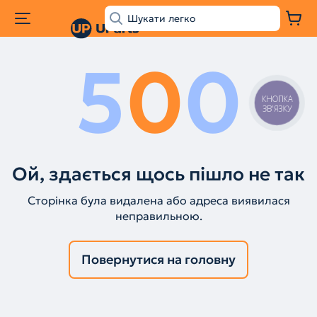
5
0
0
КНОПКА
ЗВ'ЯЗКУ
Ой, здається щось пішло не так
Сторінка була видалена або адреса виявилася
неправильною.
Повернутися на головну