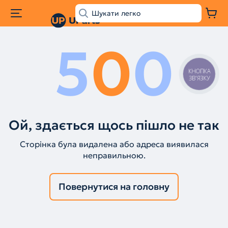
5
0
0
КНОПКА
ЗВ'ЯЗКУ
Ой, здається щось пішло не так
Сторінка була видалена або адреса виявилася
неправильною.
Повернутися на головну