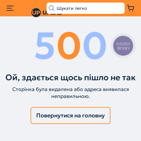
5
0
0
КНОПКА
ЗВ'ЯЗКУ
Ой, здається щось пішло не так
Сторінка була видалена або адреса виявилася
неправильною.
Повернутися на головну