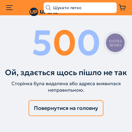
5
0
0
КНОПКА
ЗВ'ЯЗКУ
Ой, здається щось пішло не так
Сторінка була видалена або адреса виявилася
неправильною.
Повернутися на головну