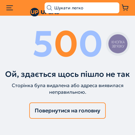
5
0
0
КНОПКА
ЗВ'ЯЗКУ
Ой, здається щось пішло не так
Сторінка була видалена або адреса виявилася
неправильною.
Повернутися на головну