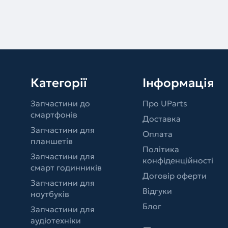
Категорії
Інформація
Запчастини до
Про UParts
смартфонів
Доставка
Запчастини для
Оплата
планшетів
Політика
Запчастини для
конфіденційності
смарт годинників
Договір оферти
Запчастини для
Відгуки
ноутбуків
Блог
Запчастини для
аудіотехніки