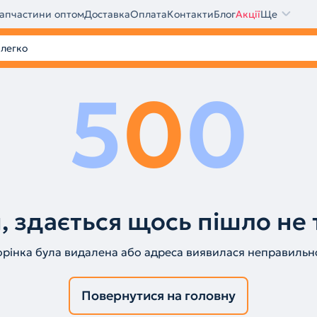
апчастини оптом
Доставка
Оплата
Контакти
Блог
Акції
Ще
5
0
0
, здається щось пішло не 
орінка була видалена або адреса виявилася неправильн
Повернутися на головну