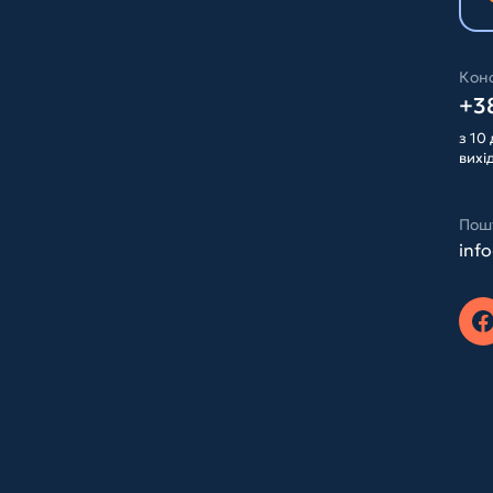
Конс
+38
з 10 
вихі
Пош
inf