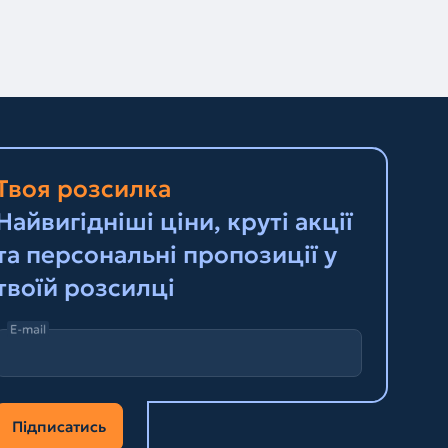
Твоя розсилка
Найвигідніші ціни, круті акції
та персональні пропозиції у
твоїй розсилці
E-mail
Підписатись