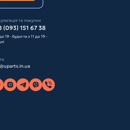
ультація та покупки
 (093) 151 67 38
до 19 - будні та з 11 до 19 -
дні
та
o@uparts.in.ua