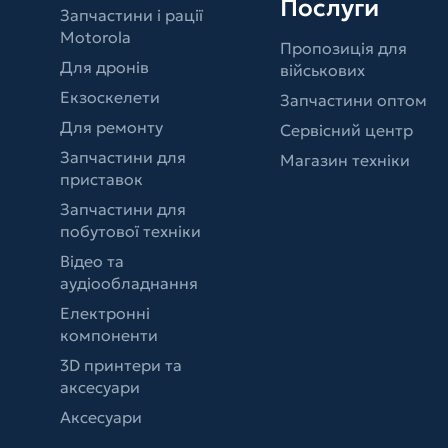
Послуги
Запчастини і рації
Motorola
Пропозиція для
Для дронів
військових
Екзоскелети
Запчастини оптом
Для ремонту
Сервісний центр
Запчастини для
Магазин техніки
приставок
Запчастини для
побутової техніки
Відео та
аудіообладнання
Електронні
компоненти
3D принтери та
аксесуари
Аксесуари