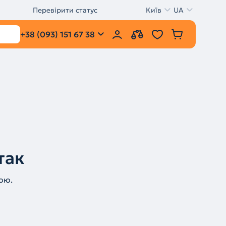
Перевірити статус
Київ
UA
+38 (093) 151 67 38
так
ою.