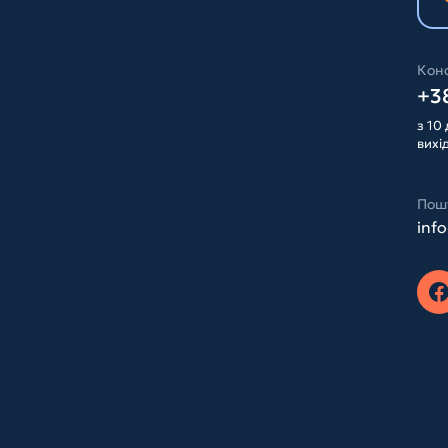
Конс
+38
з 10 
вихі
Пош
inf