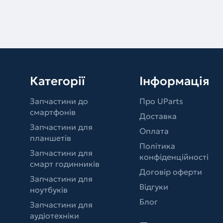
Категорії
Інформація
Запчастини до
Про UParts
смартфонів
Доставка
Запчастини для
Оплата
планшетів
Політика
Запчастини для
конфіденційності
смарт годинників
Договір оферти
Запчастини для
Відгуки
ноутбуків
Блог
Запчастини для
аудіотехніки