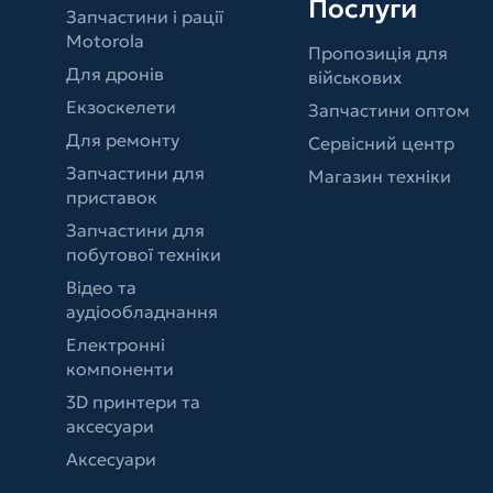
Послуги
Запчастини і рації
Motorola
Пропозиція для
Для дронів
військових
Екзоскелети
Запчастини оптом
Для ремонту
Сервісний центр
Запчастини для
Магазин техніки
приставок
Запчастини для
побутової техніки
Відео та
аудіообладнання
Електронні
компоненти
3D принтери та
аксесуари
Аксесуари