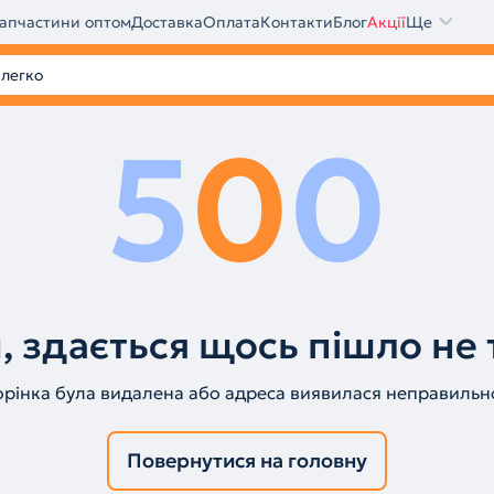
апчастини оптом
Доставка
Оплата
Контакти
Блог
Акції
Ще
5
0
0
, здається щось пішло не 
орінка була видалена або адреса виявилася неправильн
Повернутися на головну