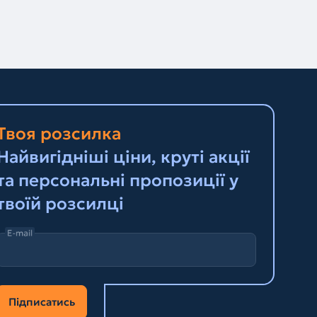
Твоя розсилка
Найвигідніші ціни, круті акції
та персональні пропозиції у
твоїй розсилці
E-mail
Підписатись