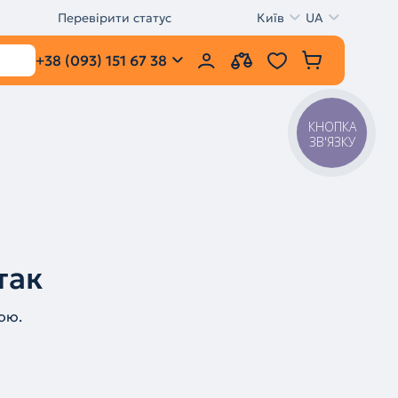
Перевірити статус
Київ
UA
+38 (093) 151 67 38
КНОПКА
ЗВ'ЯЗКУ
так
ою.