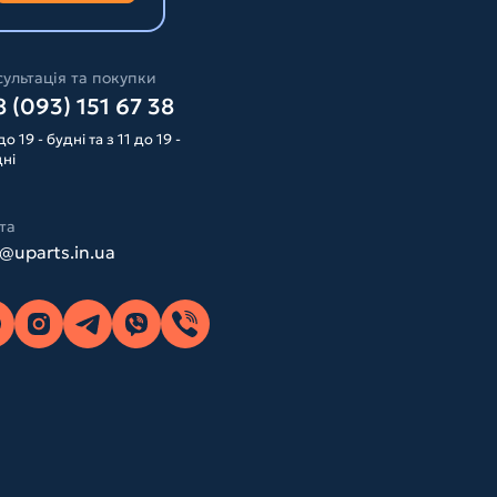
ультація та покупки
 (093) 151 67 38
до 19 - будні та з 11 до 19 -
дні
та
o@uparts.in.ua