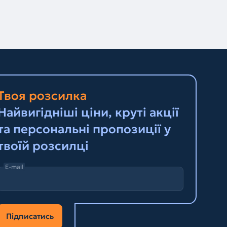
Твоя розсилка
Найвигідніші ціни, круті акції
та персональні пропозиції у
твоїй розсилці
E-mail
Підписатись