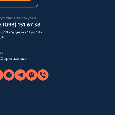
ультація та покупки
 (093) 151 67 38
до 19 - будні та з 11 до 19 -
дні
та
o@uparts.in.ua