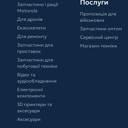
Послуги
Запчастини і рації
Motorola
Пропозиція для
Для дронів
військових
Екзоскелети
Запчастини оптом
Для ремонту
Сервісний центр
Запчастини для
Магазин техніки
приставок
Запчастини для
побутової техніки
Відео та
аудіообладнання
Електронні
компоненти
3D принтери та
аксесуари
Аксесуари