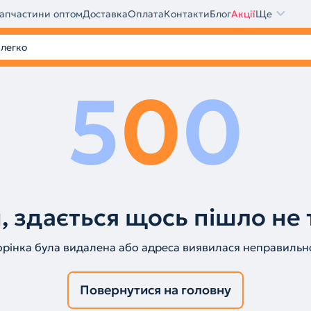
апчастини оптом
Доставка
Оплата
Контакти
Блог
Акції
Ще
5
0
0
, здається щось пішло не 
орінка була видалена або адреса виявилася неправильн
Повернутися на головну