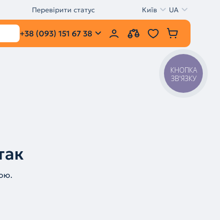
Перевірити статус
Київ
UA
+38 (093) 151 67 38
КНОПКА
ЗВ'ЯЗКУ
так
ою.