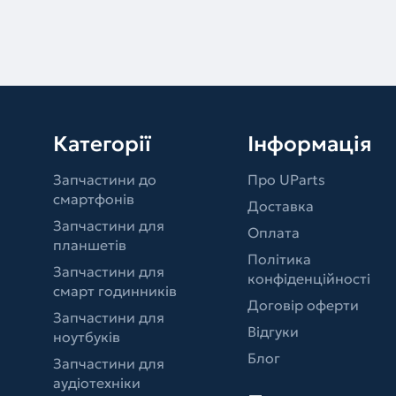
Категорії
Інформація
Запчастини до
Про UParts
смартфонів
Доставка
Запчастини для
Оплата
планшетів
Політика
Запчастини для
конфіденційності
смарт годинників
Договір оферти
Запчастини для
Відгуки
ноутбуків
Блог
Запчастини для
аудіотехніки