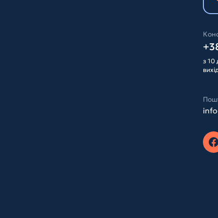
Конс
+38
з 10 
вихі
Пош
inf