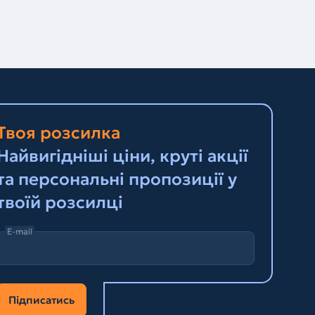
Твоя розсилка
Найвигідніші ціни, круті акції
та персональні пропозиції у
твоїй розсилці
E-mail
Підписатись