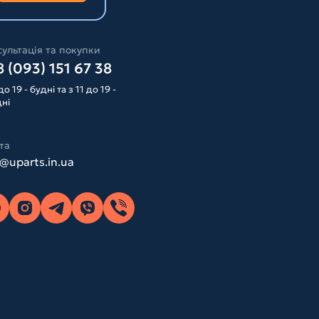
ультація та покупки
 (093) 151 67 38
до 19 - будні та з 11 до 19 -
дні
та
o@uparts.in.ua