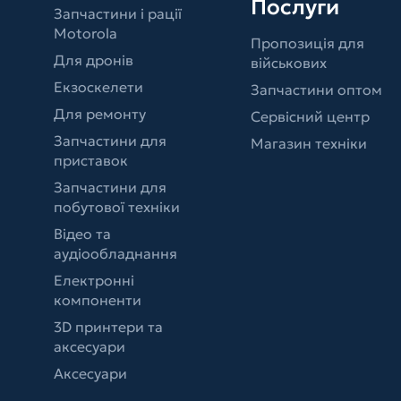
Послуги
Запчастини і рації
Motorola
Пропозиція для
Для дронів
військових
Екзоскелети
Запчастини оптом
Для ремонту
Сервісний центр
Запчастини для
Магазин техніки
приставок
Запчастини для
побутової техніки
Відео та
аудіообладнання
Електронні
компоненти
3D принтери та
аксесуари
Аксесуари