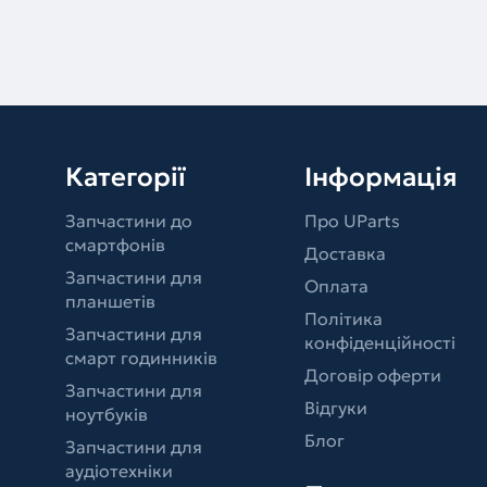
Категорії
Інформація
Запчастини до
Про UParts
смартфонів
Доставка
Запчастини для
Оплата
планшетів
Політика
Запчастини для
конфіденційності
смарт годинників
Договір оферти
Запчастини для
Відгуки
ноутбуків
Блог
Запчастини для
аудіотехніки