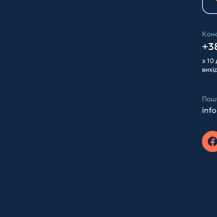
Конс
+38
з 10 
вихі
Пош
inf