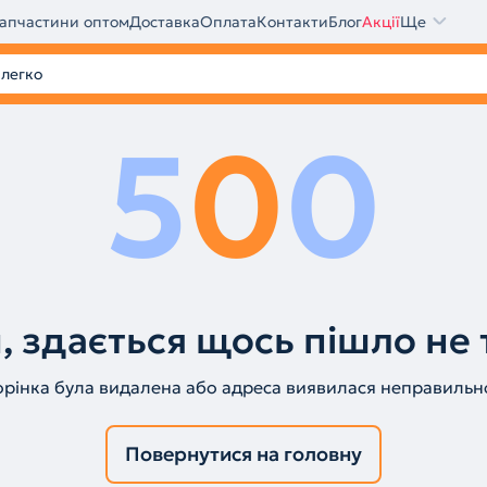
апчастини оптом
Доставка
Оплата
Контакти
Блог
Акції
Ще
5
0
0
, здається щось пішло не 
орінка була видалена або адреса виявилася неправильн
Повернутися на головну