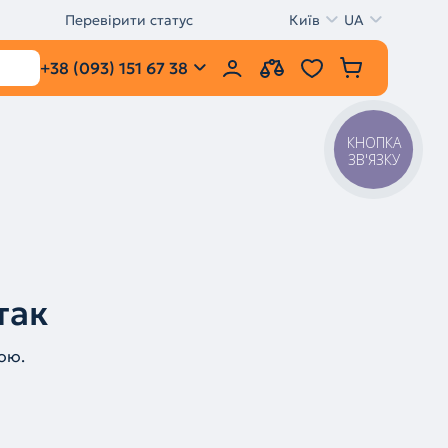
Перевірити статус
Київ
UA
+38 (093) 151 67 38
КНОПКА
ЗВ'ЯЗКУ
так
ою.