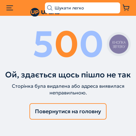
5
0
0
КНОПКА
ЗВ'ЯЗКУ
Ой, здається щось пішло не так
Сторінка була видалена або адреса виявилася
неправильною.
Повернутися на головну