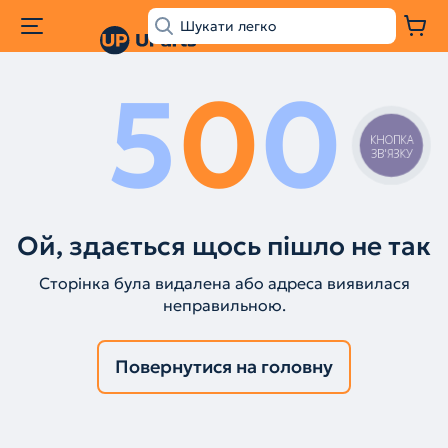
5
0
0
КНОПКА
ЗВ'ЯЗКУ
Ой, здається щось пішло не так
Сторінка була видалена або адреса виявилася
неправильною.
Повернутися на головну