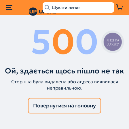
5
0
0
КНОПКА
ЗВ'ЯЗКУ
Ой, здається щось пішло не так
Сторінка була видалена або адреса виявилася
неправильною.
Повернутися на головну