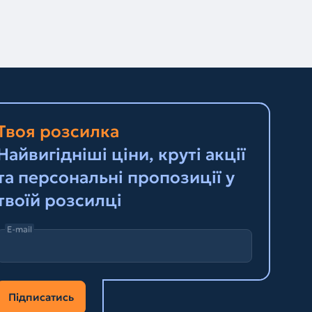
Твоя розсилка
Найвигідніші ціни, круті акції
та персональні пропозиції у
твоїй розсилці
E-mail
Підписатись