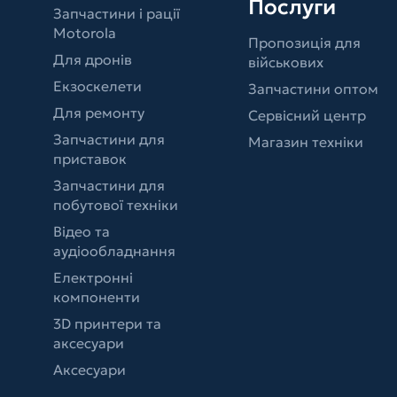
Послуги
Запчастини і рації
Motorola
Пропозиція для
Для дронів
військових
Екзоскелети
Запчастини оптом
Для ремонту
Сервісний центр
Запчастини для
Магазин техніки
приставок
Запчастини для
побутової техніки
Відео та
аудіообладнання
Електронні
компоненти
3D принтери та
аксесуари
Аксесуари