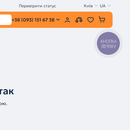
Перевірити статус
Київ
UA
+38 (093) 151 67 38
КНОПКА
ЗВ'ЯЗКУ
так
ою.