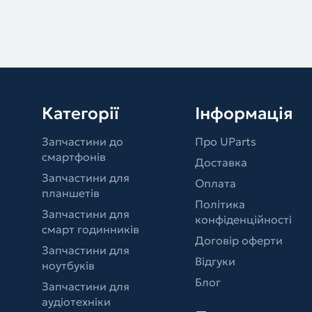
Категорії
Інформація
Запчастини до
Про UParts
смартфонів
Доставка
Запчастини для
Оплата
планшетів
Політика
Запчастини для
конфіденційності
смарт годинників
Договір оферти
Запчастини для
Відгуки
ноутбуків
Блог
Запчастини для
аудіотехніки