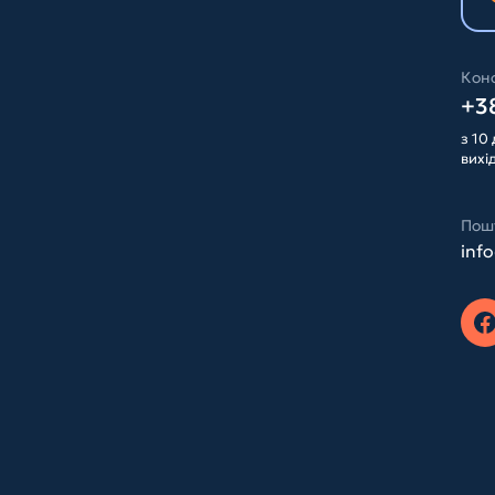
Конс
+38
з 10 
вихі
Пош
inf