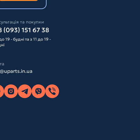
ультація та покупки
 (093) 151 67 38
до 19 - будні та з 11 до 19 -
дні
та
o@uparts.in.ua