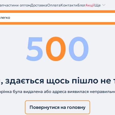
апчастини оптом
Доставка
Оплата
Контакти
Блог
Акції
Ще
5
0
0
, здається щось пішло не 
орінка була видалена або адреса виявилася неправильн
Повернутися на головну