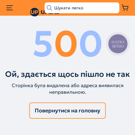
5
0
0
КНОПКА
ЗВ'ЯЗКУ
Ой, здається щось пішло не так
Сторінка була видалена або адреса виявилася
неправильною.
Повернутися на головну