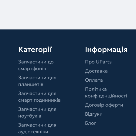
Категорії
Інформація
Запчастини до
Про UParts
смартфонів
Доставка
Запчастини для
Оплата
планшетів
Політика
Запчастини для
конфіденційності
смарт годинників
Договір оферти
Запчастини для
Відгуки
ноутбуків
Блог
Запчастини для
аудіотехніки