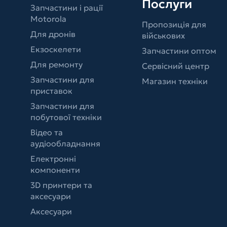
Послуги
Запчастини і рації
Motorola
Пропозиція для
Для дронів
військових
Екзоскелети
Запчастини оптом
Для ремонту
Сервісний центр
Запчастини для
Магазин техніки
приставок
Запчастини для
побутової техніки
Відео та
аудіообладнання
Електронні
компоненти
3D принтери та
аксесуари
Аксесуари