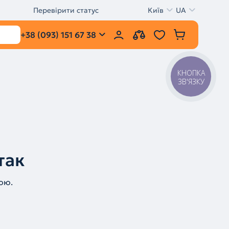
Перевірити статус
Київ
UA
+38 (093) 151 67 38
КНОПКА
ЗВ'ЯЗКУ
так
ою.