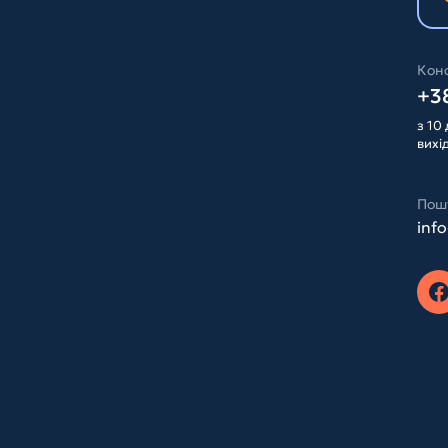
Конс
+38
з 10 
вихі
Пош
inf