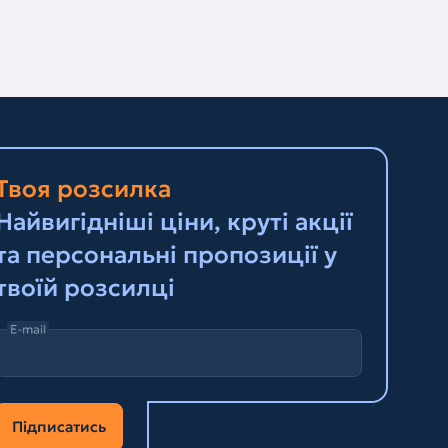
Твоя розсилка
Найвигідніші ціни, круті акції
та персональні пропозиції у
твоїй розсилці
E-mail
Підписатись