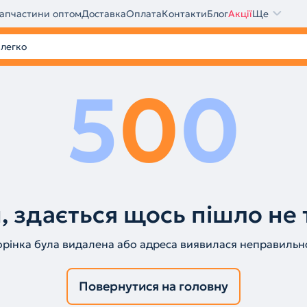
апчастини оптом
Доставка
Оплата
Контакти
Блог
Акції
Ще
5
0
0
, здається щось пішло не 
орінка була видалена або адреса виявилася неправильн
Повернутися на головну