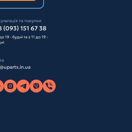
ультація та покупки
 (093) 151 67 38
до 19 - будні та з 11 до 19 -
дні
та
o@uparts.in.ua