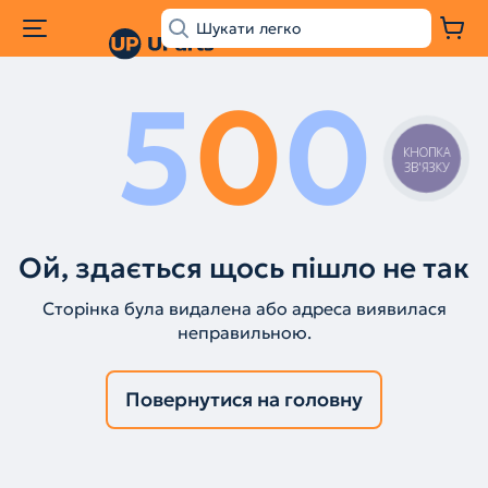
5
0
0
КНОПКА
ЗВ'ЯЗКУ
Ой, здається щось пішло не так
Сторінка була видалена або адреса виявилася
неправильною.
Повернутися на головну