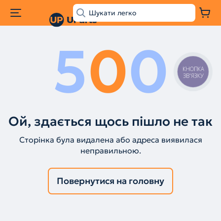
5
0
0
КНОПКА
ЗВ'ЯЗКУ
Ой, здається щось пішло не так
Сторінка була видалена або адреса виявилася
неправильною.
Повернутися на головну