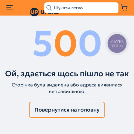
5
0
0
КНОПКА
ЗВ'ЯЗКУ
Ой, здається щось пішло не так
Сторінка була видалена або адреса виявилася
неправильною.
Повернутися на головну