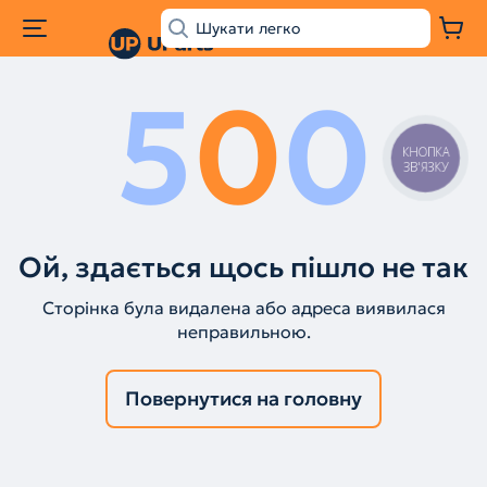
5
0
0
КНОПКА
ЗВ'ЯЗКУ
Ой, здається щось пішло не так
Сторінка була видалена або адреса виявилася
неправильною.
Повернутися на головну