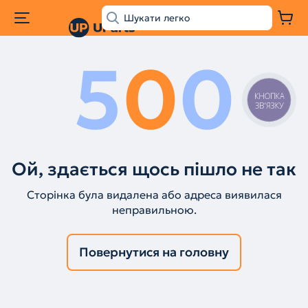
5
0
0
КНОПКА
ЗВ'ЯЗКУ
Ой, здається щось пішло не так
Сторінка була видалена або адреса виявилася
неправильною.
Повернутися на головну