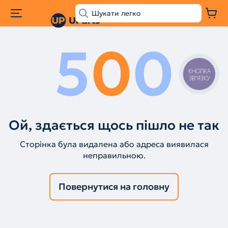
5
0
0
КНОПКА
ЗВ'ЯЗКУ
Ой, здається щось пішло не так
Сторінка була видалена або адреса виявилася
неправильною.
Повернутися на головну