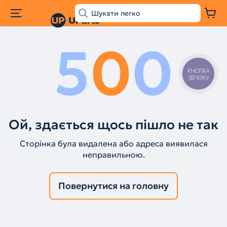
5
0
0
КНОПКА
ЗВ'ЯЗКУ
Ой, здається щось пішло не так
Сторінка була видалена або адреса виявилася
неправильною.
Повернутися на головну