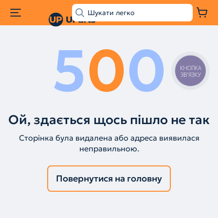
5
0
0
КНОПКА
ЗВ'ЯЗКУ
Ой, здається щось пішло не так
Сторінка була видалена або адреса виявилася
неправильною.
Повернутися на головну