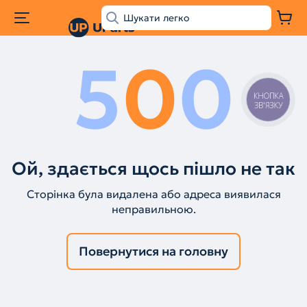
5
0
0
КНОПКА
ЗВ'ЯЗКУ
Ой, здається щось пішло не так
Сторінка була видалена або адреса виявилася
неправильною.
Повернутися на головну